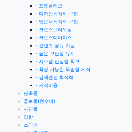
-
포트폴리오
-
디자인최적화 구현
-
웹문서최적화 구현
-
크로스브라우징
-
크로스디바이스
-
컨텐츠 공유 기능
-
높은 보안성 유지
-
시스템 안정성 확보
-
확장 가능한 독립형 제작
-
검색엔진 최적화
-
제작비용
판촉물
홍보물(현수막)
사인물
명함
스티커